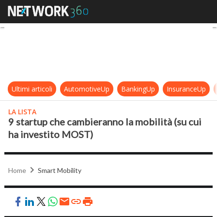
9 startup che cambieranno la mobil
Ultimi articoli
AutomotiveUp
BankingUp
InsuranceUp
LA LISTA
9 startup che cambieranno la mobilità (su cui
ha investito MOST)
Home
Smart Mobility