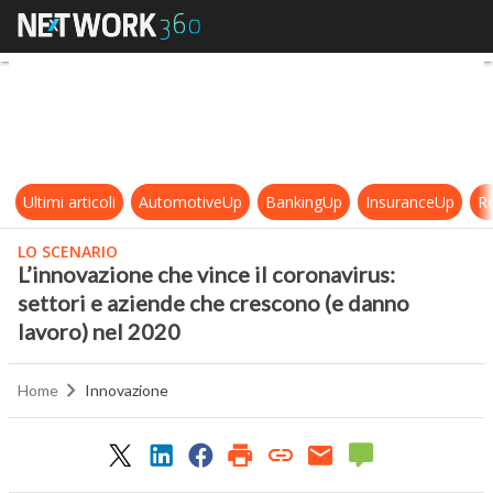
L’innovazione che vince il coronavi
Ultimi articoli
AutomotiveUp
BankingUp
InsuranceUp
Re
LO SCENARIO
L’innovazione che vince il coronavirus:
settori e aziende che crescono (e danno
lavoro) nel 2020
Home
Innovazione