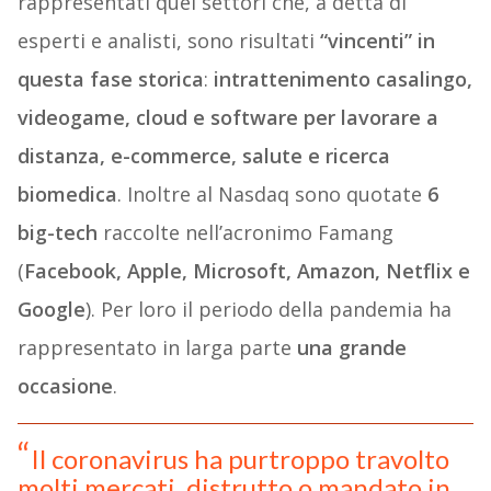
rappresentati quei settori che, a detta di
esperti e analisti, sono risultati
“vincenti” in
questa fase storica
:
intrattenimento casalingo,
videogame, cloud e software per lavorare a
distanza, e-commerce, salute e ricerca
biomedica
. Inoltre al Nasdaq sono quotate
6
big-tech
raccolte nell’acronimo Famang
(
Facebook, Apple, Microsoft, Amazon, Netflix e
Google
). Per loro il periodo della pandemia ha
rappresentato in larga parte
una grande
occasione
.
Il coronavirus ha purtroppo travolto
molti mercati, distrutto o mandato in