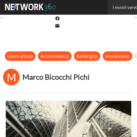
Twitter
I nostri servi
Linkedin
Facebook
Email
Ultimi articoli
AutomotiveUp
BankingUp
InsuranceUp
M
Marco Bicocchi Pichi