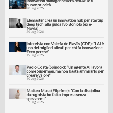
Innovation manager nell’era dell’AI: le 6
nuove priorità
30 Lug 2026
Elemaster crea un innovation hub per startup
deep tech, alla guida Ivo Boniolo (ex e-
Novia)
29 Lug 2026
Intervista con Valeria de Flaviis (CDP): “L’AI è
uno dei migliori alleati per chi fa innovazione.
Ecco perché”
15 Lug 2026
Paolo Costa (Spindox): “Un agente AI lavora
come Superman, ma non basta ammirarlo per
creare valore”
10 Lug 2026
Matteo Musa (Fitprime): “Con la disciplina
da rugbista ho fatto impresa senza
spezzarmi”
07 Lug 2026