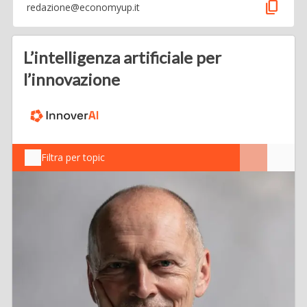
content_copy
redazione@economyup.it
L’intelligenza artificiale per
l’innovazione
Filtra per topic