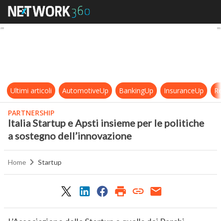
Italia Startup e Apsti insieme per l
Ultimi articoli
AutomotiveUp
BankingUp
InsuranceUp
Re
PARTNERSHIP
Italia Startup e Apsti insieme per le politiche
a sostegno dell’innovazione
Home
Startup