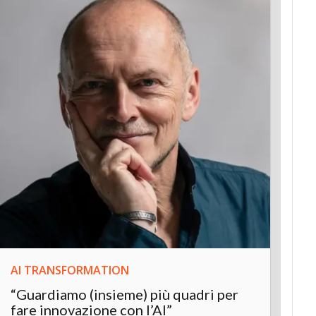
AI TRANSFORMATION
INNOV
“Guardiamo (insieme) più quadri per
Inter
fare innovazione con l’AI”
“L’AI 