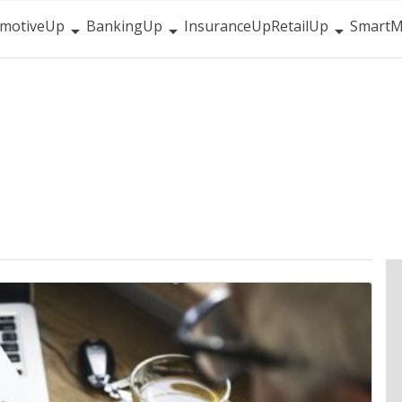
motiveUp
BankingUp
InsuranceUp
RetailUp
SmartM