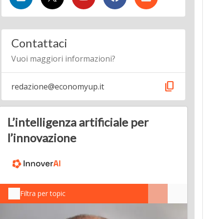
Contattaci
Vuoi maggiori informazioni?
content_copy
redazione@economyup.it
L’intelligenza artificiale per
l’innovazione
Filtra per topic