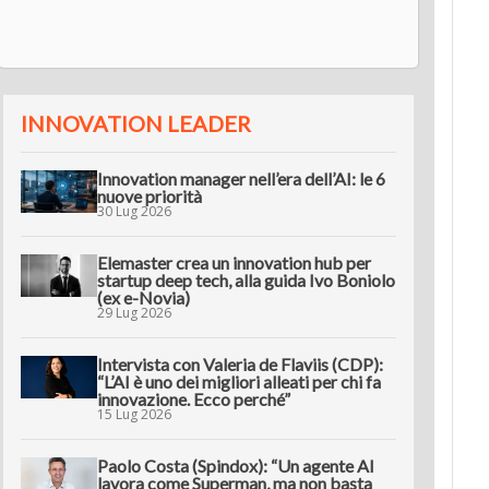
innov
INNOVATION LEADER
Innovation manager nell’era dell’AI: le 6
nuove priorità
30 Lug 2026
Elemaster crea un innovation hub per
startup deep tech, alla guida Ivo Boniolo
(ex e-Novia)
29 Lug 2026
Intervista con Valeria de Flaviis (CDP):
“L’AI è uno dei migliori alleati per chi fa
innovazione. Ecco perché”
15 Lug 2026
Paolo Costa (Spindox): “Un agente AI
lavora come Superman, ma non basta