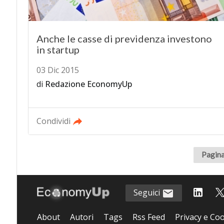
Anche le casse di previdenza investono
in startup
03 Dic 2015
di
Redazione EconomyUp
Condividi
Pagina
Seguici
About
Autori
Tags
Rss Feed
Privacy e Coo