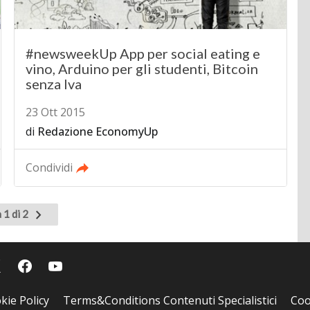
#newsweekUp App per social eating e
vino, Arduino per gli studenti, Bitcoin
senza Iva
23 Ott 2015
di
Redazione EconomyUp
Condividi
Pagina
 1 di 2
successiva
kie Policy
Terms&Conditions Contenuti Specialistici
Coo