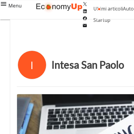
Twitter
Menu
Ultimi articoli
Auto
Linkedin
Facebook
Startup
Email
Intesa San Paolo
I