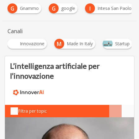
G
I
P
google
Intesa San Paolo
PNICube
Canali
M
Innovazione
Made In Italy
Startup
L’intelligenza artificiale per
l’innovazione
Filtra per topic