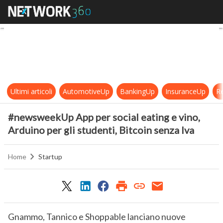
#newsweekUp App per social eating 
Ultimi articoli
AutomotiveUp
BankingUp
InsuranceUp
Re
#newsweekUp App per social eating e vino,
Arduino per gli studenti, Bitcoin senza Iva
Home
Startup
Gnammo, Tannico e Shoppable lanciano nuove