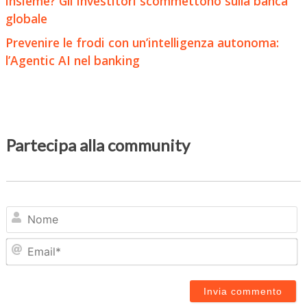
insieme? Gli investitori scommettono sulla banca
globale
Prevenire le frodi con un’intelligenza autonoma:
l’Agentic AI nel banking
Partecipa alla community
N
Em