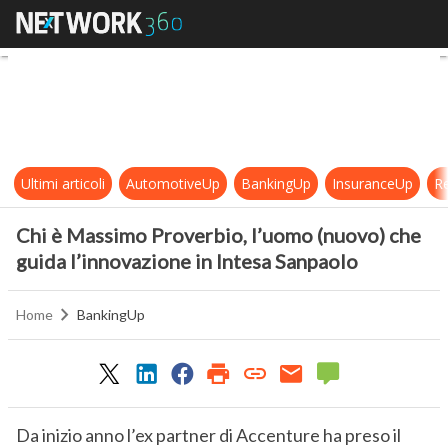
Chi è Massimo Proverbio, l’uomo (n
Ultimi articoli
AutomotiveUp
BankingUp
InsuranceUp
Re
Chi è Massimo Proverbio, l’uomo (nuovo) che
guida l’innovazione in Intesa Sanpaolo
Home
BankingUp
Da inizio anno l’ex partner di Accenture ha preso il