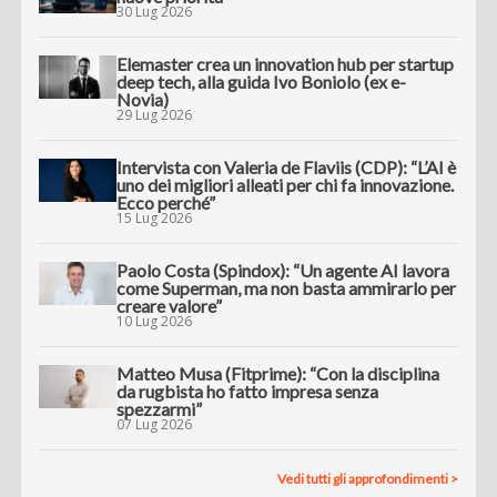
30 Lug 2026
Elemaster crea un innovation hub per startup
deep tech, alla guida Ivo Boniolo (ex e-
Novia)
29 Lug 2026
Intervista con Valeria de Flaviis (CDP): “L’AI è
uno dei migliori alleati per chi fa innovazione.
Ecco perché”
15 Lug 2026
Paolo Costa (Spindox): “Un agente AI lavora
come Superman, ma non basta ammirarlo per
creare valore”
10 Lug 2026
Matteo Musa (Fitprime): “Con la disciplina
da rugbista ho fatto impresa senza
spezzarmi”
07 Lug 2026
Vedi tutti gli approfondimenti >