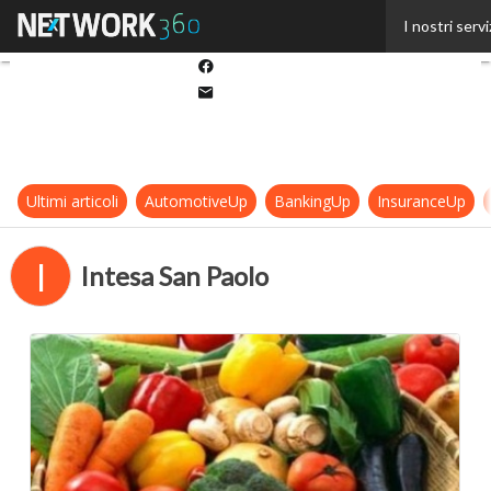
Twitter
I nostri servi
Linkedin
Facebook
Email
Ultimi articoli
AutomotiveUp
BankingUp
InsuranceUp
I
Intesa San Paolo