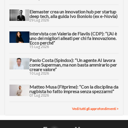
Elemaster crea un innovation hub per startup
deep tech, alla guida Ivo Boniolo (ex e-Novia)
29 Lug 2026
Intervista con Valeria de Flaviis (CDP): “L’AI è
uno dei migliori alleati per chi fa innovazione.
Ecco perché”
15 Lug 2026
Paolo Costa (Spindox): “Un agente AI lavora
come Superman, ma non basta ammirarlo per
creare valore”
10 Lug 2026
Matteo Musa (Fitprime): “Con la disciplina da
rugbista ho fatto impresa senza spezzarmi”
07 Lug 2026
Vedi tutti gli approfondimenti >