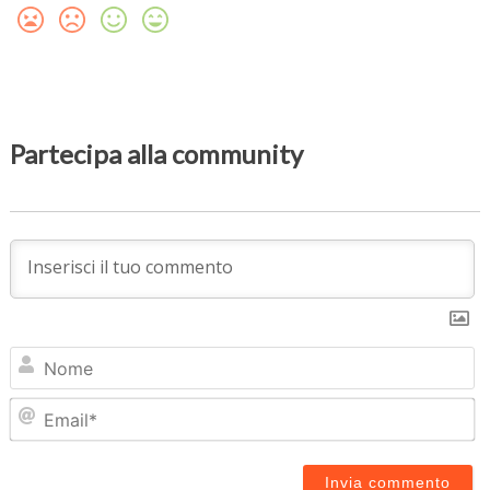
Partecipa alla community
N
Em