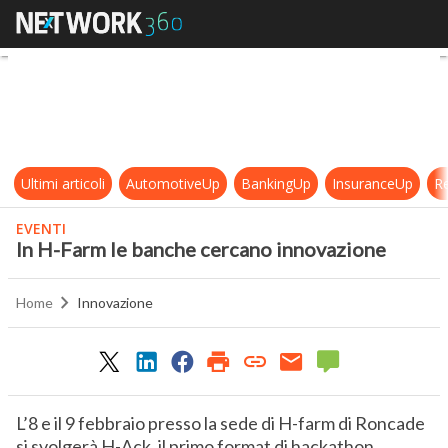
In H-Farm le banche cercano inno
Ultimi articoli
AutomotiveUp
BankingUp
InsuranceUp
Re
EVENTI
In H-Farm le banche cercano innovazione
Home
Innovazione
L’8 e il 9 febbraio presso la sede di H-farm di Roncade
si svolgerà H-Ack, il primo format di hackathon