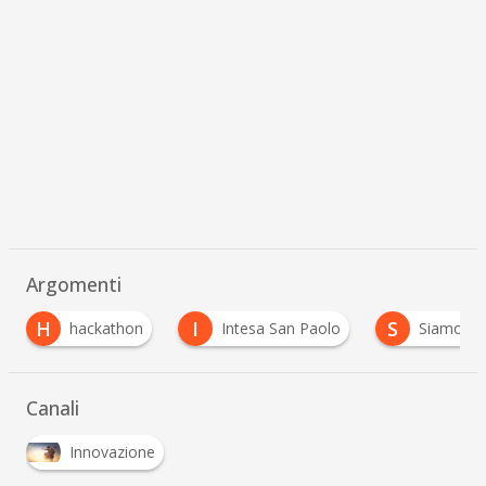
Argomenti
I
S
U
kathon
Intesa San Paolo
SiamoSoci
U
Canali
Innovazione