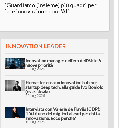
“Guardiamo (insieme) più quadri per
Inter
fare innovazione con l’AI”
“L’AI 
innov
INNOVATION LEADER
Innovation manager nell’era dell’AI: le 6
nuove priorità
30 Lug 2026
Elemaster crea un innovation hub per
startup deep tech, alla guida Ivo Boniolo
(ex e-Novia)
29 Lug 2026
Intervista con Valeria de Flaviis (CDP):
“L’AI è uno dei migliori alleati per chi fa
innovazione. Ecco perché”
15 Lug 2026