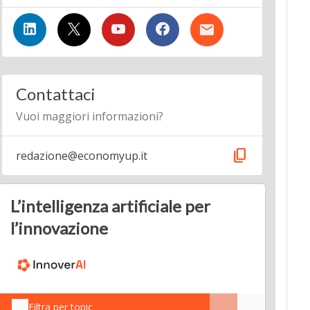
Contattaci
Vuoi maggiori informazioni?
content_copy
redazione@economyup.it
L’intelligenza artificiale per
l’innovazione
Filtra per topic