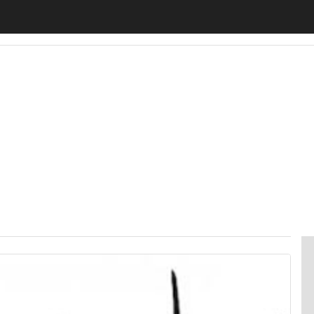
motiveUp
BankingUp
InsuranceUp
RetailUp
SmartM