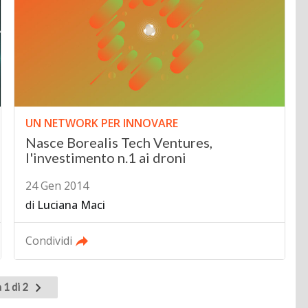
UN NETWORK PER INNOVARE
Nasce Borealis Tech Ventures,
l'investimento n.1 ai droni
24 Gen 2014
di
Luciana Maci
Condividi
Pagina
 1 di 2
successiva