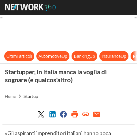
Startupper, in Italia manca la vogli
Ultimi articoli
AutomotiveUp
BankingUp
InsuranceUp
Re
Startupper, in Italia manca la voglia di
sognare (e qualcos’altro)
Home
Startup
«Gli aspiranti imprenditori italiani hanno poca