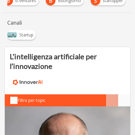
B
B
S
b-ventures
Buongiorno
startupper
Canali
Startup
L’intelligenza artificiale per
l’innovazione
Filtra per topic