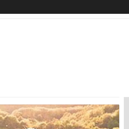
motiveUp
BankingUp
InsuranceUp
RetailUp
SmartM