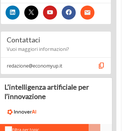
Contattaci
Vuoi maggiori informazioni?
content_copy
redazione@economyup.it
L’intelligenza artificiale per
l’innovazione
Filtra per topic