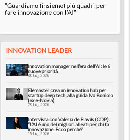
“Guardiamo (insieme) più quadri per
Inter
fare innovazione con l’AI”
“L’AI 
innov
INNOVATION LEADER
Innovation manager nell’era dell’AI: le 6
nuove priorità
30 Lug 2026
Elemaster crea un innovation hub per
startup deep tech, alla guida Ivo Boniolo
(ex e-Novia)
29 Lug 2026
Intervista con Valeria de Flaviis (CDP):
“L’AI è uno dei migliori alleati per chi fa
innovazione. Ecco perché”
15 Lug 2026