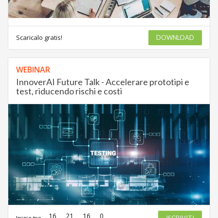
Scaricalo gratis!
DOWNLOAD
WEBINAR
InnoverAI Future Talk - Accelerare prototipi e
test, riducendo rischi e costi
16
21
16
0
Inizia tra
ISCRIVITI