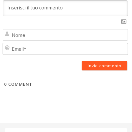
N
Em
0
COMMENTI