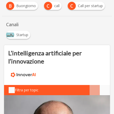
B
C
C
Buongiorno
call
Call per startup
Canali
Startup
L’intelligenza artificiale per
l’innovazione
Filtra per topic