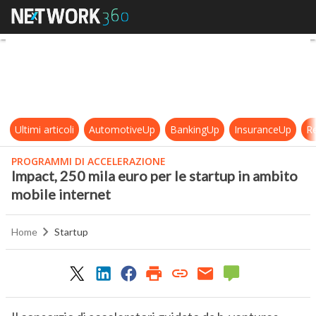
Impact, 250 mila euro per le startu
Ultimi articoli
AutomotiveUp
BankingUp
InsuranceUp
Re
PROGRAMMI DI ACCELERAZIONE
Impact, 250 mila euro per le startup in ambito
mobile internet
Home
Startup