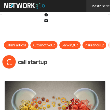
Twitter
I nostri servi
Linkedin
Facebook
Email
Ultimi articoli
AutomotiveUp
BankingUp
InsuranceUp
C
call startup