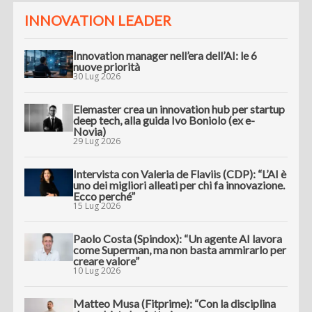
INNOVATION LEADER
Innovation manager nell’era dell’AI: le 6
nuove priorità
30 Lug 2026
Elemaster crea un innovation hub per startup
deep tech, alla guida Ivo Boniolo (ex e-
Novia)
29 Lug 2026
Intervista con Valeria de Flaviis (CDP): “L’AI è
uno dei migliori alleati per chi fa innovazione.
Ecco perché”
15 Lug 2026
Paolo Costa (Spindox): “Un agente AI lavora
come Superman, ma non basta ammirarlo per
creare valore”
10 Lug 2026
Matteo Musa (Fitprime): “Con la disciplina