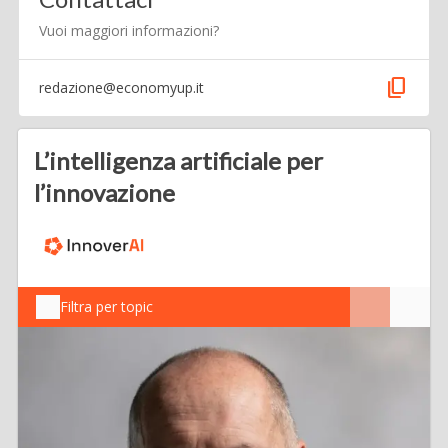
Vuoi maggiori informazioni?
content_copy
redazione@economyup.it
L’intelligenza artificiale per
l’innovazione
Filtra per topic