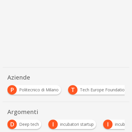
Aziende
T
U
Politecnico di Milano
Tech Europe Foundation
Argomenti
D
I
I
Deep tech
incubatori startup
incubatori univ