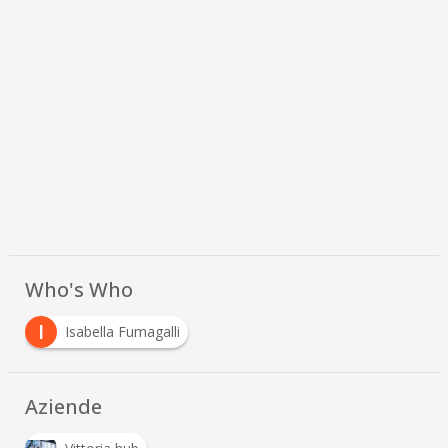
Who's Who
I
Isabella Fumagalli
Aziende