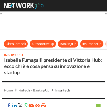
Isabella Fumagalli presidente di Vi
Ultimi articoli
AutomotiveUp
BankingUp
InsuranceUp
INSURTECH
Isabella Fumagalli presidente di Vittoria Hub:
ecco chi è e cosa pensa su innovazione e
startup
Home
Fintech – BankingUp
Insurtech