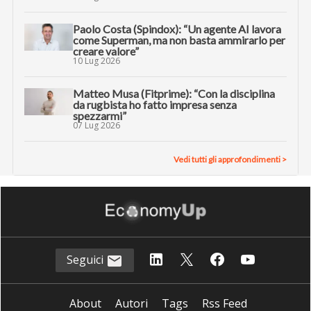
Paolo Costa (Spindox): “Un agente AI lavora
come Superman, ma non basta ammirarlo per
creare valore”
10 Lug 2026
Matteo Musa (Fitprime): “Con la disciplina
da rugbista ho fatto impresa senza
spezzarmi”
07 Lug 2026
Vedi tutti gli approfondimenti >
Seguici
About
Autori
Tags
Rss Feed