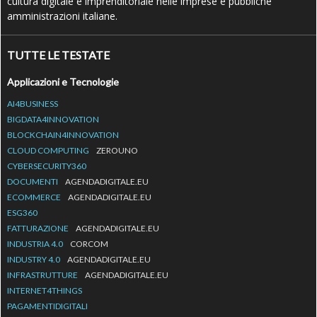
cultura digitale e imprenditoriale nelle imprese e pubbliche
amministrazioni italiane.
TUTTE LE TESTATE
Applicazioni e Tecnologie
AI4BUSINESS
BIGDATA4INNOVATION
BLOCKCHAIN4INNOVATION
CLOUD COMPUTING
ZEROUNO
CYBERSECURITY360
DOCUMENTI
AGENDADIGITALE.EU
ECOMMERCE
AGENDADIGITALE.EU
ESG360
FATTURAZIONE
AGENDADIGITALE.EU
INDUSTRIA 4.0
CORCOM
INDUSTRY 4.0
AGENDADIGITALE.EU
INFRASTRUTTURE
AGENDADIGITALE.EU
INTERNET4THINGS
PAGAMENTIDIGITALI