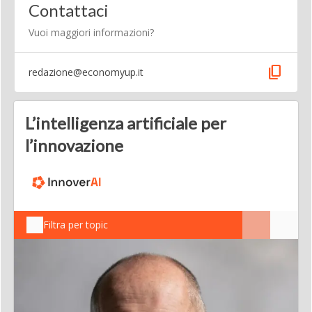
Contattaci
Vuoi maggiori informazioni?
content_copy
redazione@economyup.it
L’intelligenza artificiale per
l’innovazione
Filtra per topic