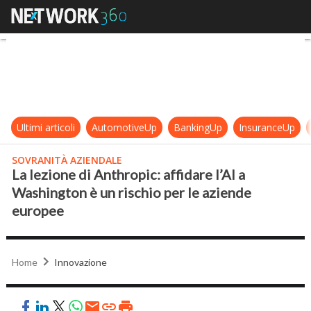
La lezione di Anthropic: affidare l
Ultimi articoli
AutomotiveUp
BankingUp
InsuranceUp
SOVRANITÀ AZIENDALE
La lezione di Anthropic: affidare l’AI a
Washington è un rischio per le aziende
europee
Home
Innovazione