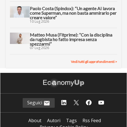
Paolo Costa (Spindox): “Un agente AI lavora
come Superman, ma non basta ammirarlo per
creare valore”
10 Lug 2026
Matteo Musa (Fitprime): “Con la disciplina
da rugbista ho fatto impresa senza
spezzarmi”
07 Lug 2026
Vedi tutti gli approfondimenti >
Seguici
About
Autori
Tags
Rss Feed