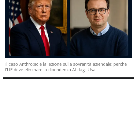
Il caso Anthropic e la lezione sulla sovranità aziendale: perché
l'UE deve eliminare la dipendenza AI dagli Usa