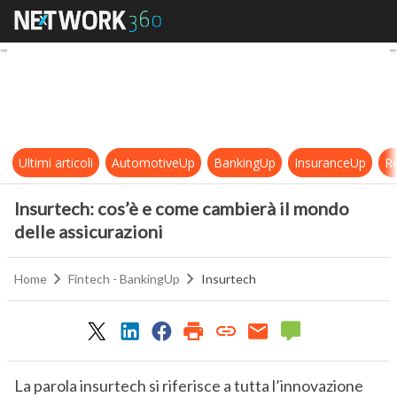
Insurtech: cos’è e come cambierà i
Ultimi articoli
AutomotiveUp
BankingUp
InsuranceUp
Re
Insurtech: cos’è e come cambierà il mondo
delle assicurazioni
Home
Fintech - BankingUp
Insurtech
La parola insurtech si riferisce a tutta l’innovazione