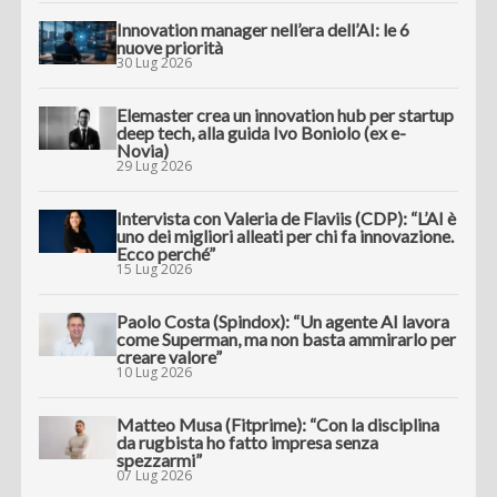
Innovation manager nell’era dell’AI: le 6
nuove priorità
30 Lug 2026
Elemaster crea un innovation hub per startup
deep tech, alla guida Ivo Boniolo (ex e-
Novia)
29 Lug 2026
Intervista con Valeria de Flaviis (CDP): “L’AI è
uno dei migliori alleati per chi fa innovazione.
Ecco perché”
15 Lug 2026
Paolo Costa (Spindox): “Un agente AI lavora
come Superman, ma non basta ammirarlo per
creare valore”
10 Lug 2026
Matteo Musa (Fitprime): “Con la disciplina
da rugbista ho fatto impresa senza
spezzarmi”
07 Lug 2026