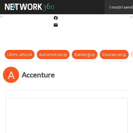
Twitter
I nostri servi
Linkedin
Facebook
Email
Ultimi articoli
AutomotiveUp
BankingUp
InsuranceUp
A
Accenture