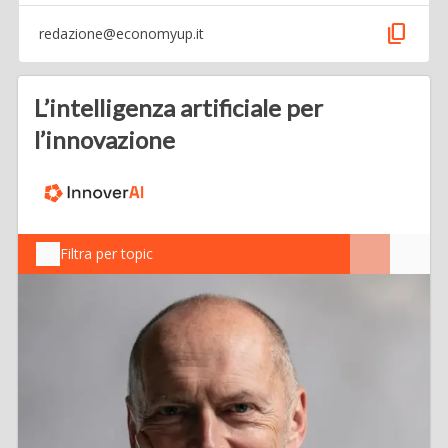
content_copy
redazione@economyup.it
L’intelligenza artificiale per
l’innovazione
Filtra per topic