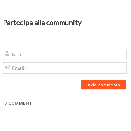
Partecipa alla community
N
Em
0
COMMENTI