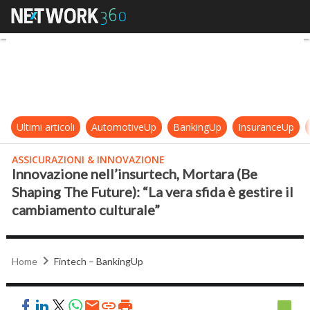
Innovazione nell’insurtech, Mortar
Ultimi articoli
AutomotiveUp
BankingUp
InsuranceUp
ASSICURAZIONI & INNOVAZIONE
Innovazione nell’insurtech, Mortara (Be
Shaping The Future): “La vera sfida è gestire il
cambiamento culturale”
Home
Fintech – BankingUp