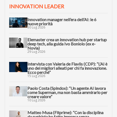
INNOVATION LEADER
Innovation manager nell’era dell’AI: le 6
nuove priorità
30 Lug 2026
Elemaster crea un innovation hub per startup
deep tech, alla guida Ivo Boniolo (ex e-
Novia)
29 Lug 2026
Intervista con Valeria de Flaviis (CDP): “L’AI è
uno dei migliori alleati per chi fa innovazione.
Ecco perché”
15 Lug 2026
Paolo Costa (Spindox): “Un agente AI lavora
come Superman, ma non basta ammirarlo per
creare valore”
10 Lug 2026
Matteo Musa (Fitprime): “Con la disciplina
da rugbista ho fatto impresa senza