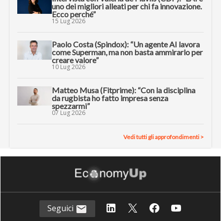
uno dei migliori alleati per chi fa innovazione.
Ecco perché”
15 Lug 2026
Paolo Costa (Spindox): “Un agente AI lavora
come Superman, ma non basta ammirarlo per
creare valore”
10 Lug 2026
Matteo Musa (Fitprime): “Con la disciplina
da rugbista ho fatto impresa senza
spezzarmi”
07 Lug 2026
Vedi tutti gli approfondimenti >
Seguici