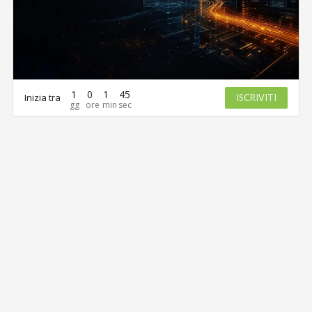
1
0
1
45
Inizia tra
ISCRIVITI