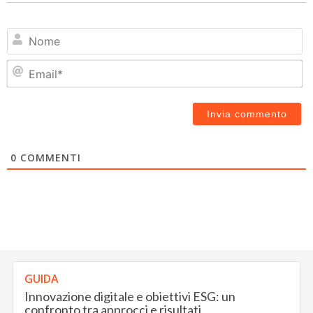
N
Em
0
COMMENTI
GUIDA
Innovazione digitale e obiettivi ESG: un
confronto tra approcci e risultati