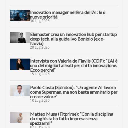
Innovation manager nell’era dell’AI: le 6
nuove priorità
30 Lug 2026
Elemaster crea un innovation hub per startup
deep tech, alla guida Ivo Boniolo (ex e-
Novia)
29 Lug 2026
Intervista con Valeria de Flaviis (CDP): “L’AI è
uno dei migliori alleati per chi fa innovazione.
Ecco perché”
15 Lug 2026
Paolo Costa (Spindox): “Un agente AI lavora
come Superman, ma non basta ammirarlo per
creare valore”
10 Lug 2026
Matteo Musa (Fitprime): “Con la disciplina
da rugbista ho fatto impresa senza
spezzarmi”
07 Lug 2026