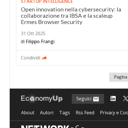
STARTUP INTELLIGENCE
Open innovation nella cybersecurity: la
collaborazione tra IBSA e la scaleup
Ermes Browser Security
31 Ott 2025
di
Filippo Frangi
Condividi
Pagina 
Seguici
About
Autori
Tags
Rss Feed
Privacy e Coo