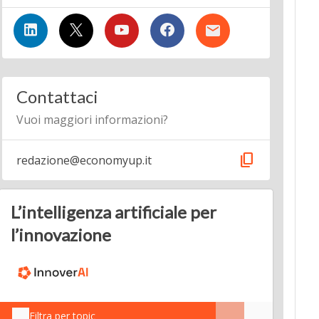
Contattaci
Vuoi maggiori informazioni?
content_copy
redazione@economyup.it
L’intelligenza artificiale per
l’innovazione
Filtra per topic