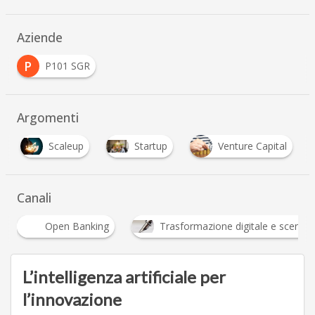
Aziende
P
P101 SGR
Argomenti
Scaleup
Startup
Venture Capital
Canali
Banking
Trasformazione digitale e scenari economici
L’intelligenza artificiale per
l’innovazione