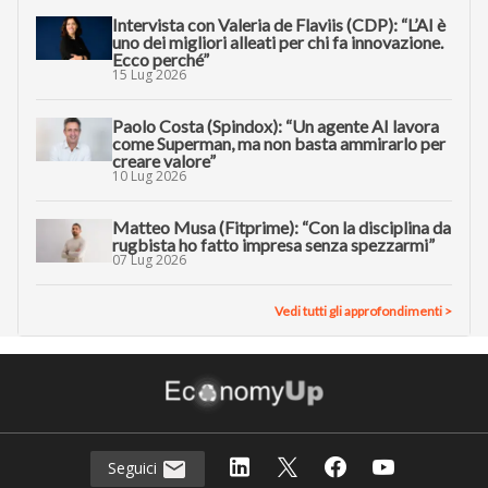
Intervista con Valeria de Flaviis (CDP): “L’AI è
uno dei migliori alleati per chi fa innovazione.
Ecco perché”
15 Lug 2026
Paolo Costa (Spindox): “Un agente AI lavora
come Superman, ma non basta ammirarlo per
creare valore”
10 Lug 2026
Matteo Musa (Fitprime): “Con la disciplina da
rugbista ho fatto impresa senza spezzarmi”
07 Lug 2026
Vedi tutti gli approfondimenti >
Seguici