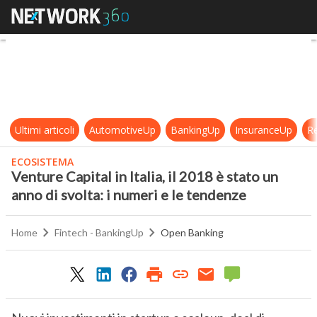
Venture Capital in Italia, il 2018 è 
Ultimi articoli
AutomotiveUp
BankingUp
InsuranceUp
Re
ECOSISTEMA
Venture Capital in Italia, il 2018 è stato un
anno di svolta: i numeri e le tendenze
Home
Fintech - BankingUp
Open Banking