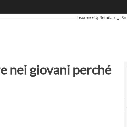
 nei giovani perché diventino adulti»
Ultimi articoli
AutomotiveUp
InsuranceUp
RetailUp
Sm
Startup
re nei giovani perché