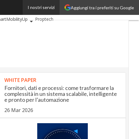
I nostri servizi
Aggiungi tra i preferiti su Google
BankingUp
artMobilityUp
Proptech
WHITE PAPER
Fornitori, dati e processi: come trasformare la
complessità in un sistema scalabile, intelligente
e pronto per l’automazione
26 Mar 2026