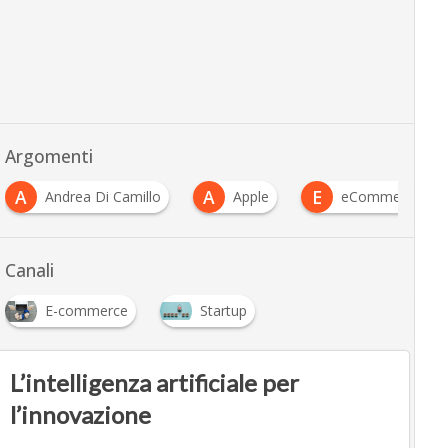
Argomenti
A
A
E
Andrea Di Camillo
Apple
eCommerce
Canali
E-commerce
Startup
L’intelligenza artificiale per
l’innovazione