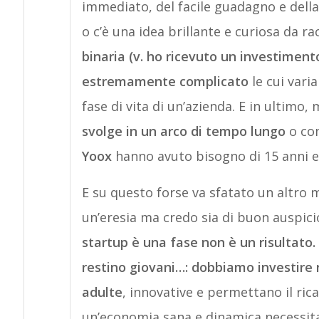
immediato, del facile guadagno e della
o c’è una idea brillante e curiosa da r
binaria (v. ho ricevuto un investiment
estremamente complicato
le cui vari
fase di vita di un’azienda. E in ultimo
svolge in un arco di tempo lungo
o co
Yoox
hanno avuto bisogno di 15 anni e
E su questo forse va sfatato un altro 
un’eresia ma credo sia di buon auspic
startup è una fase non è un risultato
restino giovani…: dobbiamo investire 
adulte
, innovative e permettano il ric
un’economia sana e dinamica necessita