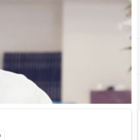
A
Amazon
i