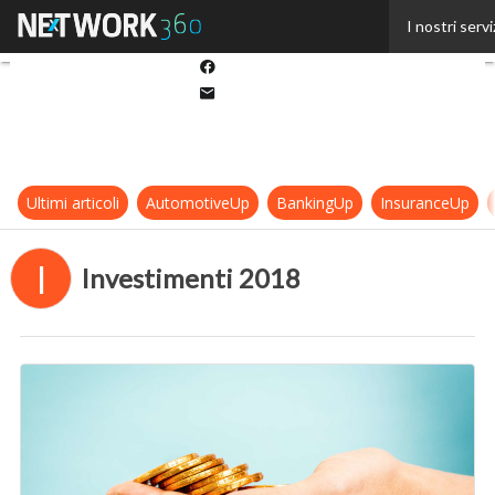
Twitter
I nostri servi
Linkedin
Facebook
Email
Ultimi articoli
AutomotiveUp
BankingUp
InsuranceUp
I
Investimenti 2018