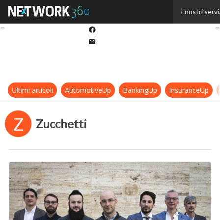
Twitter
I nostri servi
Linkedin
Facebook
Email
Ultimi articoli
AutomotiveUp
BankingUp
InsuranceUp
Z
Zucchetti