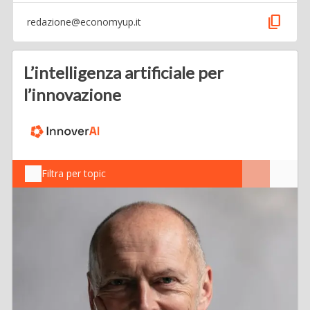
content_copy
redazione@economyup.it
L’intelligenza artificiale per
l’innovazione
Filtra per topic