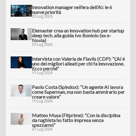
Innovation manager nell’era dell’AI: le 6
nuove priorità
30 Lug 2026
Elemaster crea un innovation hub per startup
deep tech, alla guida Ivo Boniolo (ex e-
Novia)
29 Lug 2026
Intervista con Valeria de Flaviis (CDP): “L’AI è
uno dei migliori alleati per chi fa innovazione.
Ecco perché”
15 Lug 2026
Paolo Costa (Spindox): “Un agente AI lavora
come Superman, ma non basta ammirarlo per
creare valore”
10 Lug 2026
Matteo Musa (Fitprime): “Con la disciplina
da rugbista ho fatto impresa senza
spezzarmi”
07 Lug 2026