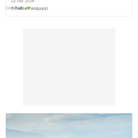
22 Giu 2026
Condividi
di
Fabio Pasquazi