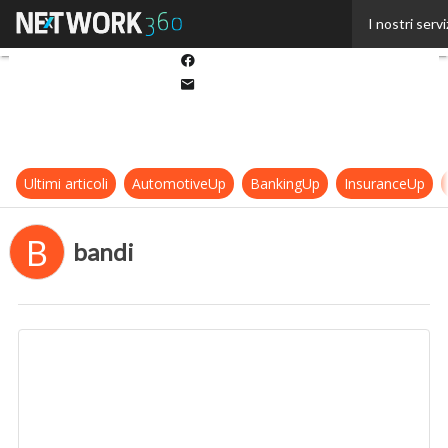
Twitter
I nostri servi
Linkedin
Facebook
Email
Ultimi articoli
AutomotiveUp
BankingUp
InsuranceUp
B
bandi