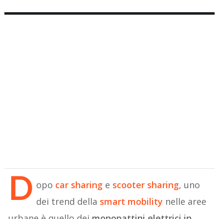
D
opo
car sharing
e
scooter sharing
, uno
dei trend della
smart mobility
nelle aree
urbane è quello dei
monopattini elettrici in