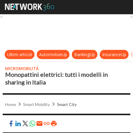
Monopattini elettrici: tutti i modelli
Ultimi articoli
AutomotiveUp
BankingUp
InsuranceUp
MICROMOBILITÀ
Monopattini elettrici: tutti i modelli in
sharing in Italia
Home
Smart Mobility
Smart City