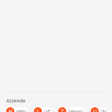
Aziende
H
L
T
U
Helbiz
Lyft
Telepass
Uber