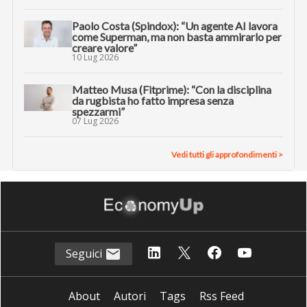
Paolo Costa (Spindox): “Un agente AI lavora
come Superman, ma non basta ammirarlo per
creare valore”
10 Lug 2026
Matteo Musa (Fitprime): “Con la disciplina
da rugbista ho fatto impresa senza
spezzarmi”
07 Lug 2026
Vedi tutti gli approfondimenti >
Seguici
About
Autori
Tags
Rss Feed