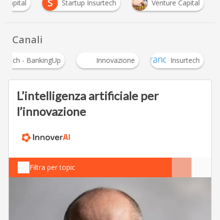
S
e Capital
Startup Insurtech
Venture Capital
Canali
Fintech - BankingUp
Innovazione
Insurtech
L’intelligenza artificiale per
l’innovazione
Filtra per topic