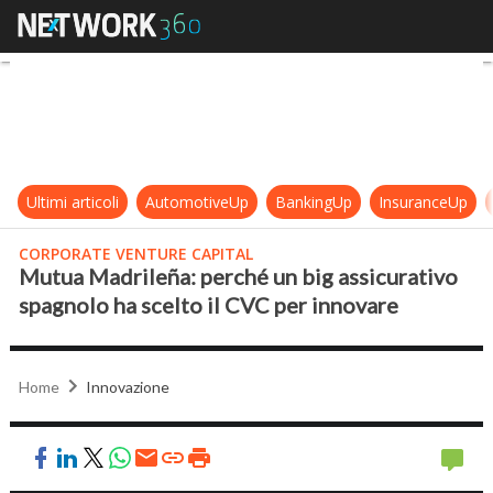
Mutua Madrileña: perché un big ass
Ultimi articoli
AutomotiveUp
BankingUp
InsuranceUp
CORPORATE VENTURE CAPITAL
Mutua Madrileña: perché un big assicurativo
spagnolo ha scelto il CVC per innovare
Home
Innovazione