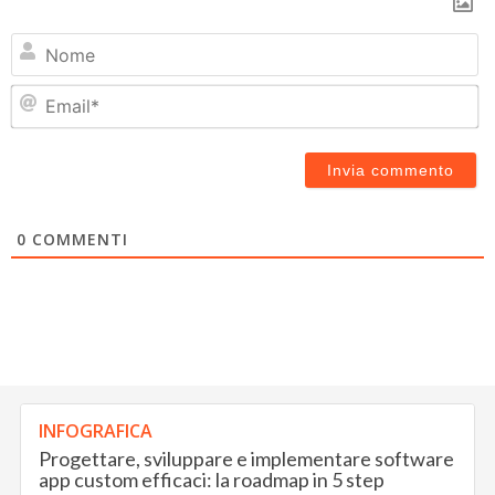
N
Em
0
COMMENTI
INFOGRAFICA
Progettare, sviluppare e implementare software
app custom efficaci: la roadmap in 5 step