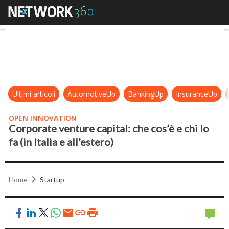
Corporate venture capital: che cos’è 
Ultimi articoli
AutomotiveUp
BankingUp
InsuranceUp
OPEN INNOVATION
Corporate venture capital: che cos’è e chi lo
fa (in Italia e all’estero)
Home
Startup