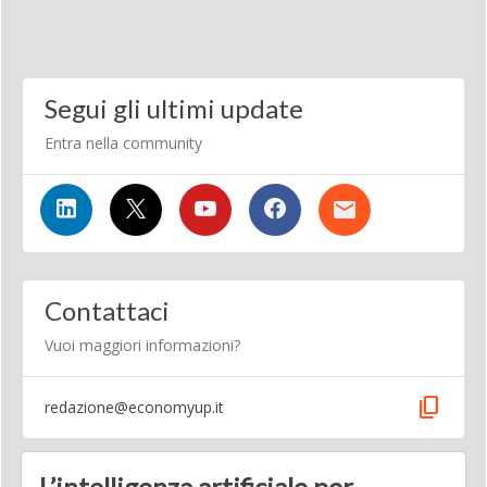
Segui gli ultimi update
Entra nella community
Contattaci
Vuoi maggiori informazioni?
content_copy
redazione@economyup.it
L’intelligenza artificiale per