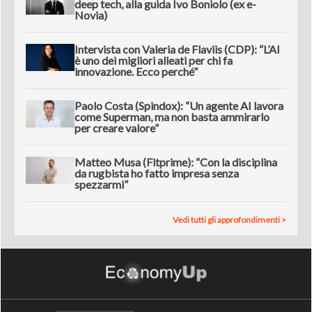
deep tech, alla guida Ivo Boniolo (ex e-
Novia)
Intervista con Valeria de Flaviis (CDP): “L’AI
è uno dei migliori alleati per chi fa
innovazione. Ecco perché”
Paolo Costa (Spindox): “Un agente AI lavora
come Superman, ma non basta ammirarlo
per creare valore”
Matteo Musa (Fitprime): “Con la disciplina
da rugbista ho fatto impresa senza
spezzarmi”
Vedi tutti gli approfondimenti >