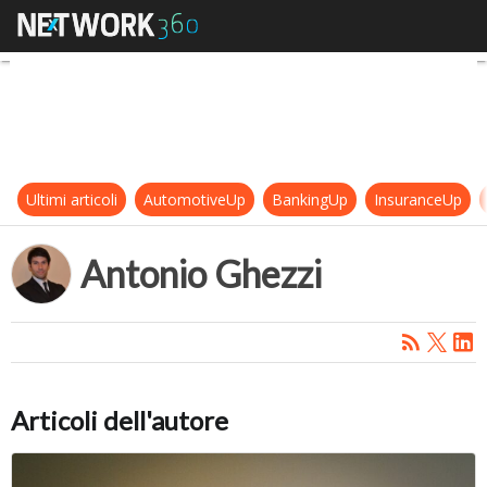
Antonio Ghezzi
Ultimi articoli
AutomotiveUp
BankingUp
InsuranceUp
Antonio Ghezzi
Articoli dell'autore