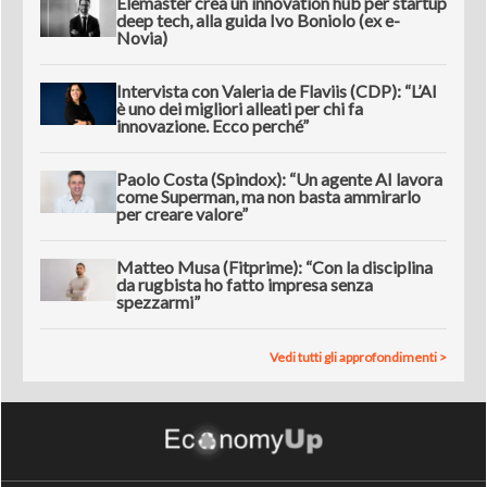
Elemaster crea un innovation hub per startup
deep tech, alla guida Ivo Boniolo (ex e-
Novia)
Intervista con Valeria de Flaviis (CDP): “L’AI
è uno dei migliori alleati per chi fa
innovazione. Ecco perché”
Paolo Costa (Spindox): “Un agente AI lavora
come Superman, ma non basta ammirarlo
per creare valore”
Matteo Musa (Fitprime): “Con la disciplina
da rugbista ho fatto impresa senza
spezzarmi”
Vedi tutti gli approfondimenti >