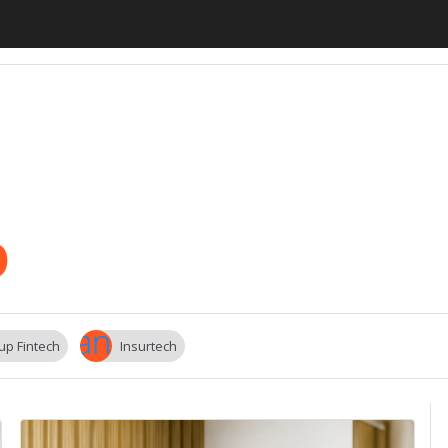
motiveUp
BankingUp
InsuranceUp
RetailUp
SmartM
up Fintech
Insurtech