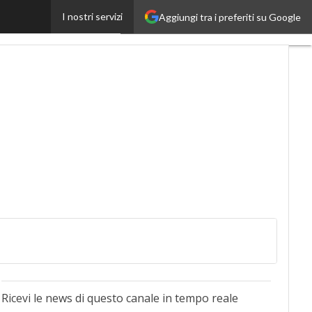
I nostri servizi
Aggiungi tra i preferiti su Google
obilityUp
Proptech
Ricevi le news di questo canale in tempo reale