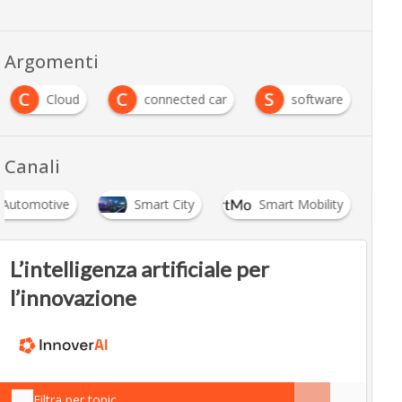
Argomenti
C
C
S
Cloud
connected car
software
Canali
Automotive
Smart City
Smart Mobility
L’intelligenza artificiale per
l’innovazione
Filtra per topic