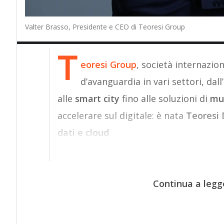
Valter Brasso, Presidente e CEO di Teoresi Group
T
eoresi
Group
, società internazio
d’avanguardia in vari settori, dall
alle
smart city
fino alle soluzioni di
mul
accelerare sul digitale: è nata
Teoresi 
dati e cloud
Continua a legg