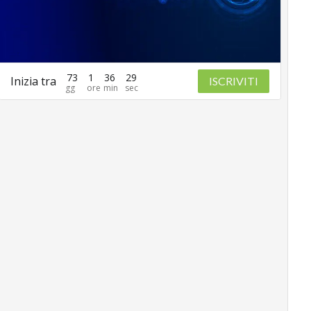
73
1
36
28
Inizia tra
ISCRIVITI