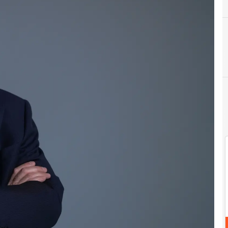
A
Auto a guida autonoma
A