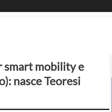
smart mobility e smart city (e non solo): nasce Teoresi DigiT
r smart mobility e
o): nasce Teoresi