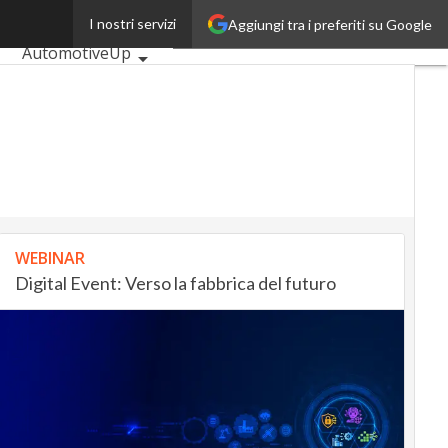
ech
I nostri servizi
Aggiungi tra i preferiti su Google
Ultimi articoli
AutomotiveUp
BankingUp
InsuranceUp
RetailUp
SmartMobilityUp
Proptech
Startup
WEBINAR
Digital Event: Verso la fabbrica del futuro