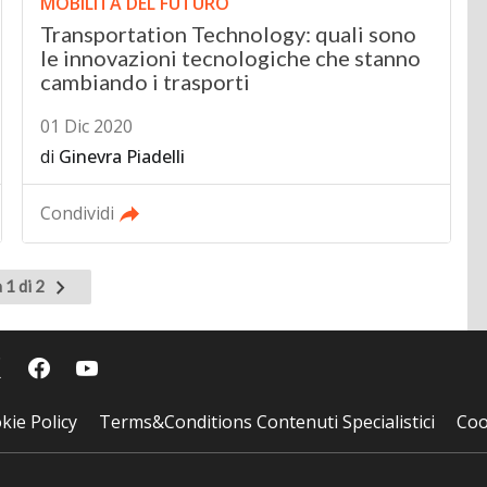
MOBILITÀ DEL FUTURO
Transportation Technology: quali sono
le innovazioni tecnologiche che stanno
cambiando i trasporti
01 Dic 2020
di
Ginevra Piadelli
Condividi
Pagina
 1 di 2
successiva
kie Policy
Terms&Conditions Contenuti Specialistici
Coo