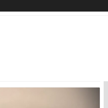
motiveUp
BankingUp
InsuranceUp
RetailUp
SmartM