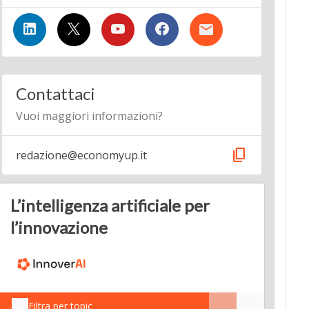
Contattaci
Vuoi maggiori informazioni?
content_copy
redazione@economyup.it
L’intelligenza artificiale per
l’innovazione
Filtra per topic