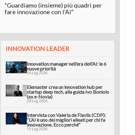
“Guardiamo (insieme) più quadri per
Inter
fare innovazione con l’AI”
“L’AI 
innov
INNOVATION LEADER
Innovation manager nell’era dell’AI: le 6
nuove priorità
30 Lug 2026
Elemaster crea un innovation hub per
startup deep tech, alla guida Ivo Boniolo
(ex e-Novia)
29 Lug 2026
Intervista con Valeria de Flaviis (CDP):
“L’AI è uno dei migliori alleati per chi fa
innovazione. Ecco perché”
15 Lug 2026