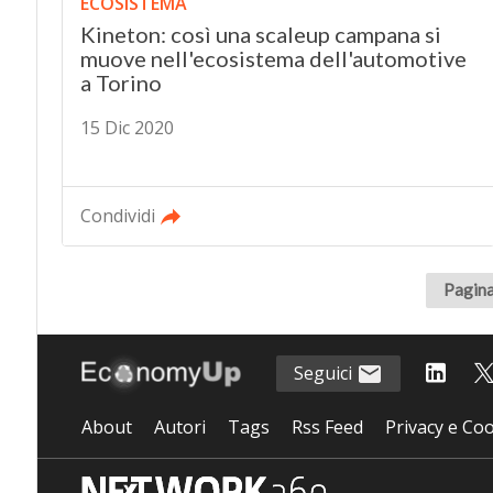
ECOSISTEMA
Kineton: così una scaleup campana si
muove nell'ecosistema dell'automotive
a Torino
15 Dic 2020
Condividi
Pagina
Seguici
About
Autori
Tags
Rss Feed
Privacy e Coo