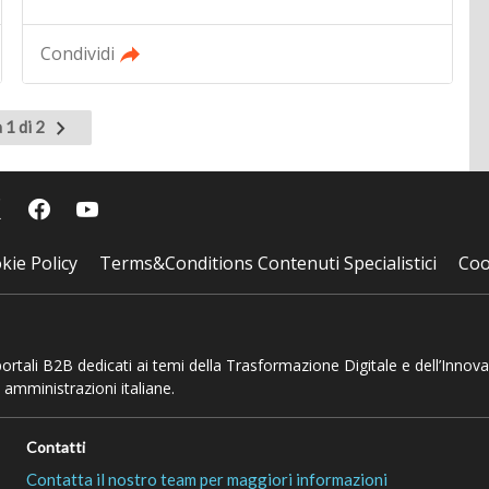
Condividi
Pagina
 1 di 2
successiva
kie Policy
Terms&Conditions Contenuti Specialistici
Coo
 portali B2B dedicati ai temi della Trasformazione Digitale e dell’Innov
 amministrazioni italiane.
Contatti
Contatta il nostro team per maggiori informazioni