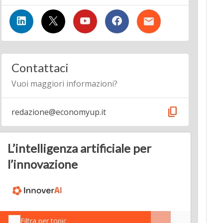
Contattaci
Vuoi maggiori informazioni?
content_copy
redazione@economyup.it
L’intelligenza artificiale per
l’innovazione
Filtra per topic