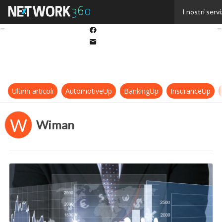
Twitter
I nostri servi
Linkedin
Facebook
Email
Ultimi articoli
AutomotiveUp
BankingUp
InsuranceUp
W
Wiman