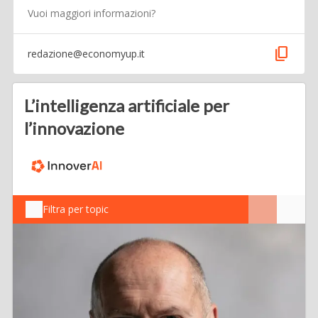
Vuoi maggiori informazioni?
content_copy
redazione@economyup.it
L’intelligenza artificiale per
l’innovazione
Filtra per topic