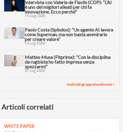
Intervista con Valeria de Flaviis (CDP): “L’AI
è uno dei migliori alleati per chi fa
innovazione. Ecco perché”
15 Lug 2026
Paolo Costa (Spindox): “Un agente AI lavora
come Superman, ma non basta ammirarlo
per creare valore”
10 Lug 2026
Matteo Musa (Fitprime): “Con la disciplina
da rugbista ho fatto impresa senza
spezzarmi”
07 Lug 2026
Vedi tutti gli approfondimenti >
Articoli correlati
WHITE PAPER