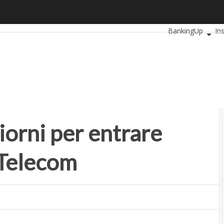
ni per entrare nell’acceleratore di Telecom
Ultimi articoli
Aut
BankingUp
In
SmartMobilityUp
iorni per entrare
 Telecom