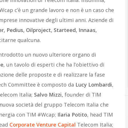
ione Innovation di Telecom Italia. Insomma,
#Wcap c’è un grande lavoro e non è un caso che
imprese innovative degli ultimi anni. Aziende di
r, Pedius, Oilproject, Starteed, Innaas,
 citarne qualcuna.
ntrodotto un nuovo ulteriore organo di
ee
, un tavolo di esperti che ha l’obiettivo di
tazione delle proposte e di realizzare la fase
Il Tech Committee è composto da
Lucy Lombardi
,
elecom Italia;
Salvo Mizzi,
founder di TIM
nuova società del gruppo Telecom Italia che
 sinergia con TIM #Wcap;
Ilaria Potito
, head TIM
head
Corporate Venture Capital
Telecom Italia;