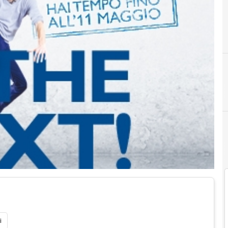
A
Antonio Perdichizzi
i