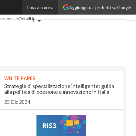
I nostri servizi
Aggiungi tra i preferiti su Google
omotiveUp
suranceUp
RetailUp
Proptech
Startup
WHITE PAPER
Strategie di specializzazione intelligente: guida
alla politica di coesione e innovazione in Italia
23 Dic 2024