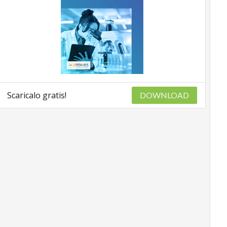
Scaricalo gratis!
DOWNLOAD