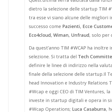
Quest’ultima verrà valutata dalla funz
dietro la selezione delle startup TIM 
tra esse vi siano alcune delle migliori 
successo come
Pazienti, Ecce Custome
Eco4cloud, Wiman, Unfraud
, solo per
Da quest’anno TIM #WCAP ha inoltre i
selezione. Si tratta del
Tech Committ
definire le linee di indirizzo nella valu
finale della selezione delle startup.
head Innovation e Industry Relations T
#Wcap e oggi CEO di TIM Ventures, la 
investe in startup digitali e opera in
#Wcap Operations;
Luca Casaburra
, 