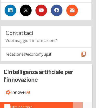
Contattaci
Vuoi maggiori informazioni?
content_copy
redazione@economyup.it
L’intelligenza artificiale per
l’innovazione
Filtra per topic