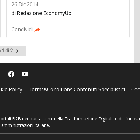
26 Dic 2014
di
Redazione EconomyUp
Condividi
Pagina
 1 di 2
successiva
kie Policy
Terms&Conditions Contenuti Specialistici
Coo
 portali B2B dedicati ai temi della Trasformazione Digitale e dell’Innov
 amministrazioni italiane.