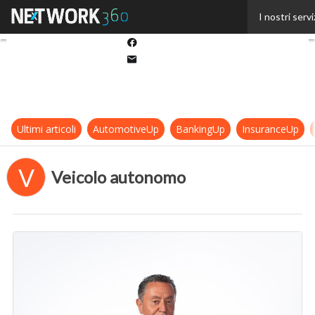
Twitter
I nostri servi
Linkedin
Facebook
Email
Ultimi articoli
AutomotiveUp
BankingUp
InsuranceUp
V
Veicolo autonomo