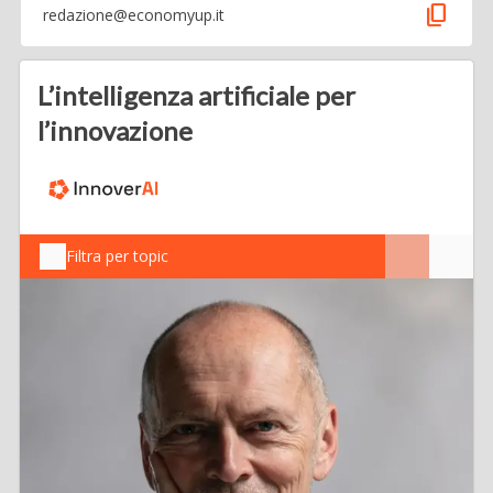
content_copy
redazione@economyup.it
L’intelligenza artificiale per
l’innovazione
Filtra per topic