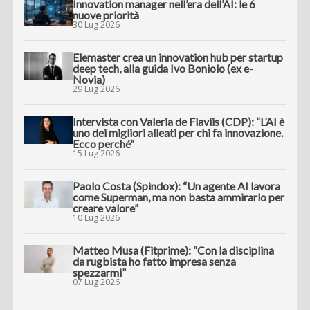
Innovation manager nell’era dell’AI: le 6
nuove priorità
30 Lug 2026
Elemaster crea un innovation hub per startup
deep tech, alla guida Ivo Boniolo (ex e-
Novia)
29 Lug 2026
Intervista con Valeria de Flaviis (CDP): “L’AI è
uno dei migliori alleati per chi fa innovazione.
Ecco perché”
15 Lug 2026
Paolo Costa (Spindox): “Un agente AI lavora
come Superman, ma non basta ammirarlo per
creare valore”
10 Lug 2026
Matteo Musa (Fitprime): “Con la disciplina
da rugbista ho fatto impresa senza
spezzarmi”
07 Lug 2026