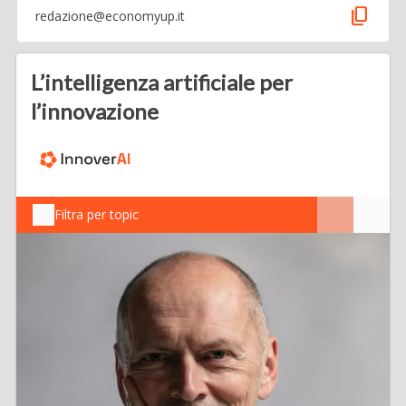
content_copy
redazione@economyup.it
L’intelligenza artificiale per
l’innovazione
Filtra per topic