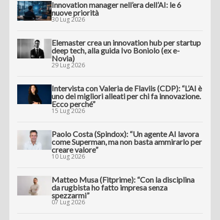
Innovation manager nell’era dell’AI: le 6
nuove priorità
30 Lug 2026
Elemaster crea un innovation hub per startup
deep tech, alla guida Ivo Boniolo (ex e-
Novia)
29 Lug 2026
Intervista con Valeria de Flaviis (CDP): “L’AI è
uno dei migliori alleati per chi fa innovazione.
Ecco perché”
15 Lug 2026
Paolo Costa (Spindox): “Un agente AI lavora
come Superman, ma non basta ammirarlo per
creare valore”
10 Lug 2026
Matteo Musa (Fitprime): “Con la disciplina
da rugbista ho fatto impresa senza
spezzarmi”
07 Lug 2026