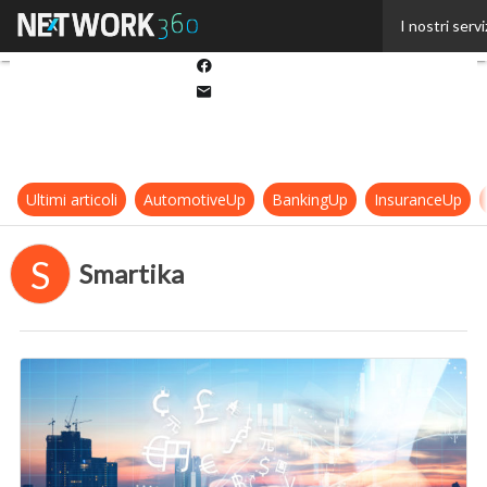
Twitter
I nostri servi
Linkedin
Facebook
Email
Ultimi articoli
AutomotiveUp
BankingUp
InsuranceUp
S
Smartika