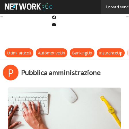
Twitter
I nostri servi
Linkedin
Facebook
Email
Ultimi articoli
AutomotiveUp
BankingUp
InsuranceUp
P
Pubblica amministrazione