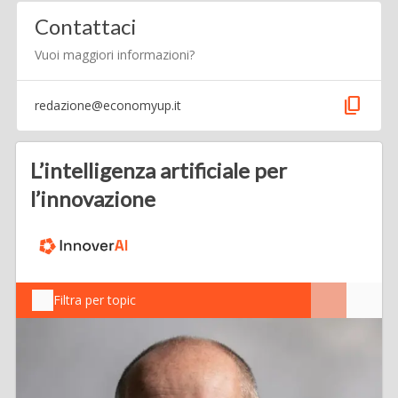
Contattaci
Vuoi maggiori informazioni?
content_copy
redazione@economyup.it
L’intelligenza artificiale per
l’innovazione
Filtra per topic