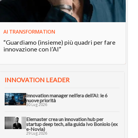
in
AI TRANSFORMATION
“Guardiamo (insieme) più quadri per fare
innovazione con l’AI”
INNOVATION LEADER
Innovation manager nell’era dell’AI: le 6
nuove priorità
30 Lug 2026
Elemaster crea un innovation hub per
startup deep tech, alla guida Ivo Boniolo (ex
e-Novia)
29 Lug 2026