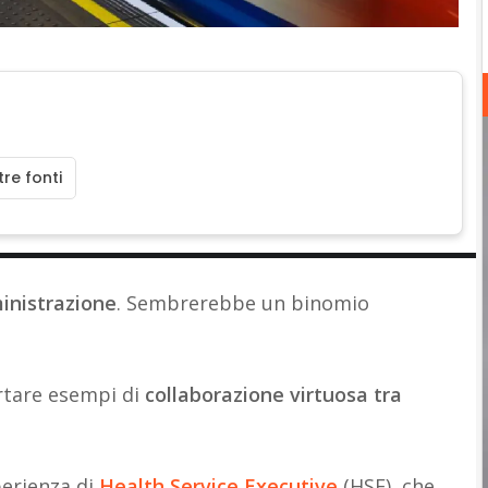
re fonti
inistrazione
. Sembrerebbe un binomio
rtare esempi di
collaborazione virtuosa tra
perienza di
Health Service Executive
(HSE), che