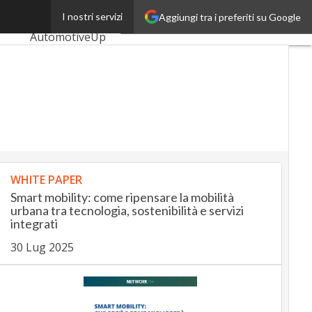
London
I nostri servizi
Aggiungi tra i preferiti su Google
Ultimi articoli
AutomotiveUp
BankingUp
InsuranceUp
RetailUp
SmartMobilityUp
WHITE PAPER
Proptech
Startup
Smart mobility: come ripensare la mobilità
urbana tra tecnologia, sostenibilità e servizi
integrati
30 Lug 2025