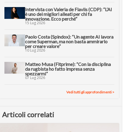
Intervista con Valeria de Flaviis (CDP): “L’AI
è uno dei migliori alleati per chi fa
innovazione. Ecco perché”
15 Lug 2026
Paolo Costa (Spindox): “Un agente AI lavora
come Superman, ma non basta ammirarlo
per creare valore”
10 Lug 2026
Matteo Musa (Fitprime): “Con la disciplina
da rugbista ho fatto impresa senza
spezzarmi”
07 Lug 2026
Vedi tutti gli approfondimenti >
Articoli correlati