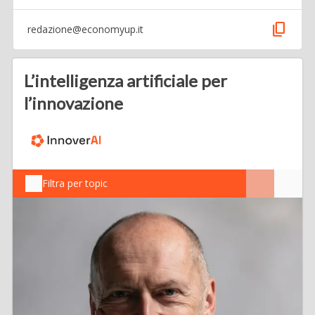
content_copy
redazione@economyup.it
L’intelligenza artificiale per
l’innovazione
Filtra per topic