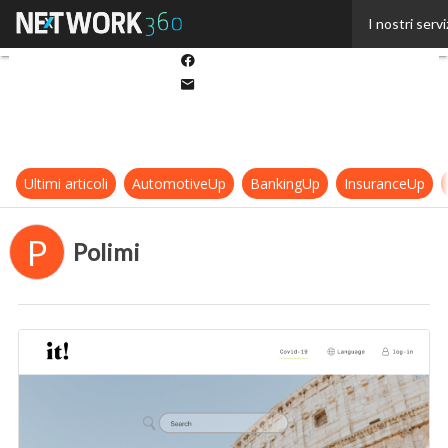
Twitter
I nostri servi
Linkedin
Facebook
Email
Ultimi articoli
AutomotiveUp
BankingUp
InsuranceUp
P
Polimi