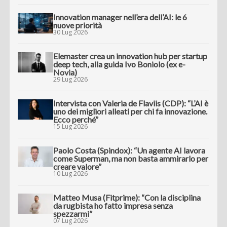
Innovation manager nell’era dell’AI: le 6
nuove priorità
30 Lug 2026
Elemaster crea un innovation hub per startup
deep tech, alla guida Ivo Boniolo (ex e-
Novia)
29 Lug 2026
Intervista con Valeria de Flaviis (CDP): “L’AI è
uno dei migliori alleati per chi fa innovazione.
Ecco perché”
15 Lug 2026
Paolo Costa (Spindox): “Un agente AI lavora
come Superman, ma non basta ammirarlo per
creare valore”
10 Lug 2026
Matteo Musa (Fitprime): “Con la disciplina
da rugbista ho fatto impresa senza
spezzarmi”
07 Lug 2026