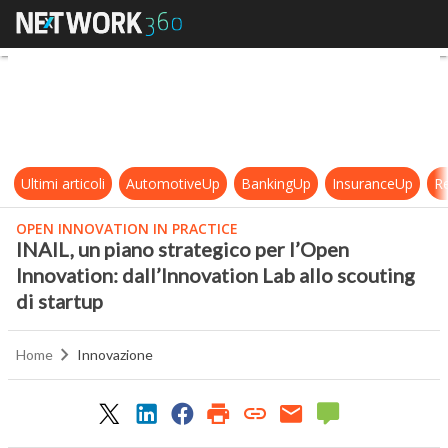
INAIL, un piano strategico per l’Op
Ultimi articoli
AutomotiveUp
BankingUp
InsuranceUp
Re
OPEN INNOVATION IN PRACTICE
INAIL, un piano strategico per l’Open
Innovation: dall’Innovation Lab allo scouting
di startup
Home
Innovazione