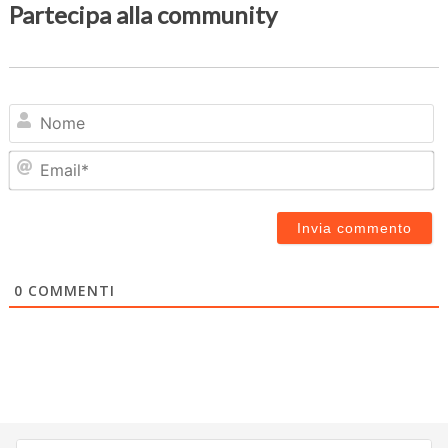
Partecipa alla community
N
Em
0
COMMENTI