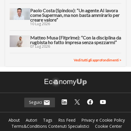
Paolo Costa (Spindox): “Un agente AI lavora
come Superman, ma non basta ammirarlo per
creare valore”
10 Lug 2026
Matteo Musa (Fitprime): “Con la disciplina da
rugbista ho fatto impresa senza spezzarmi”
07 Lug 2026
Vedi tutti gli approfondimenti >
Seguici
About
Autori
Tags
Rss Feed
Privacy e Cookie Policy
Terms&Conditions Contenuti Specialistici
Cookie Center