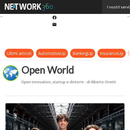
Twitter
I nostri servi
Linkedin
Facebook
Email
Ultimi articoli
AutomotiveUp
BankingUp
InsuranceUp
Open World
Open innovation, startup e dintorni - di Alberto Onetti