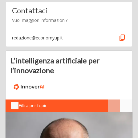
Contattaci
Vuoi maggiori informazioni?
content_copy
redazione@economyup.it
L’intelligenza artificiale per
l’innovazione
Filtra per topic