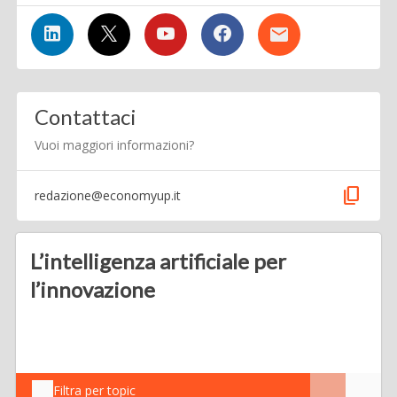
Contattaci
Vuoi maggiori informazioni?
content_copy
redazione@economyup.it
L’intelligenza artificiale per
l’innovazione
Filtra per topic