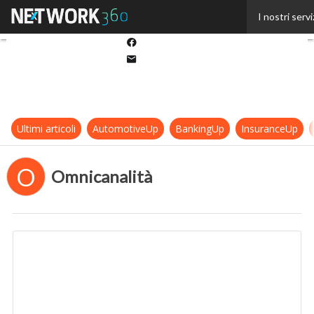
Twitter
I nostri servi
Linkedin
Facebook
Email
Ultimi articoli
AutomotiveUp
BankingUp
InsuranceUp
O
Omnicanalità