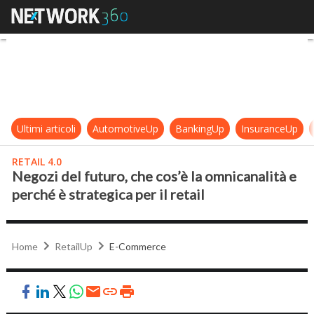
Negozi del futuro, che cos’è la omni
Ultimi articoli
AutomotiveUp
BankingUp
InsuranceUp
RETAIL 4.0
Negozi del futuro, che cos’è la omnicanalità e
perché è strategica per il retail
Home
RetailUp
E-Commerce