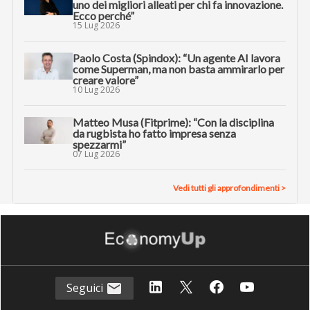
uno dei migliori alleati per chi fa innovazione.
Ecco perché”
15 Lug 2026
Paolo Costa (Spindox): “Un agente AI lavora
come Superman, ma non basta ammirarlo per
creare valore”
10 Lug 2026
Matteo Musa (Fitprime): “Con la disciplina
da rugbista ho fatto impresa senza
spezzarmi”
07 Lug 2026
Vedi tutti gli approfondimenti >
Seguici