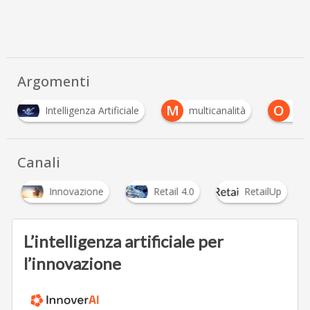
Argomenti
M
O
Intelligenza Artificiale
multicanalità
Om
Canali
Innovazione
Retail 4.0
RetailUp
…
L’intelligenza artificiale per
l’innovazione